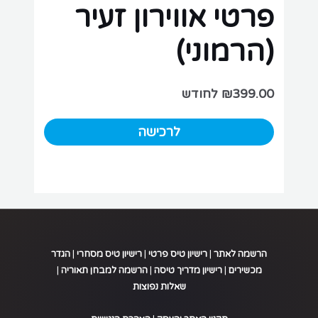
פרטי אווירון זעיר
(הרמוני)
399.00
₪
לחודש
מנוי
לרכישה
חודשי
-
רישיון
פרטי
אווירון
זעיר
(הרמוני)
הרשמה לאתר
|
רישיון טיס פרטי
|
רישיון טיס מסחרי
|
הגדר
quantity
מכשירים
|
רישיון מדריך טיסה
|
הרשמה למבחן תאוריה
|
שאלות נפוצות
.