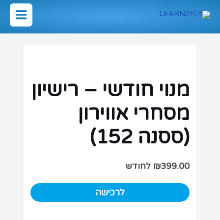
ילוג
תוכן
Main
Menu
מנוי חודשי – רישיון
מסחרי אווירון
(ססנה 152)
399.00
₪
לחודש
מנוי
לרכישה
חודשי
-