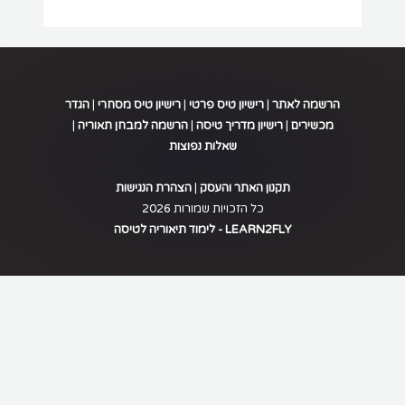
רישיון
מסחרי
אווירון
(ססנה
152)
הרשמה לאתר
|
רישיון טיס פרטי
|
רישיון טיס מסחרי
|
הגדר
quantity
מכשירים
|
רישיון מדריך טיסה
|
הרשמה למבחן תאוריה
|
שאלות נפוצות
.
תקנון האתר והעסק
|
הצהרת הנגישות
כל הזכויות שמורות 2026
LEARN2FLY - לימוד תיאוריה לטיסה