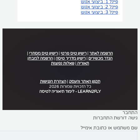
פיינל 1: ביצועי אנוש
פיינל 2: ביצועי אנוש
פיינל 3: ביצועי אנוש
הרשמה לאתר
|
רישיון טיס פרטי
|
רישיון טיס מסחרי
|
הגדר מכשירים
|
רישיון מדריך טיסה
|
הרשמה למבחן
תאוריה
|
שאלות נפוצות
.
תקנון האתר והעסק
|
הצהרת הנגישות
כל הזכויות שמורות 2026
LEARN2FLY - לימוד תיאוריה לטיסה
חבר
ה דורשת התחברות
משתמש או כתובת אימייל