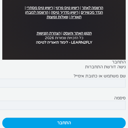
הרשמה לאתר
|
רישיון טיס פרטי
|
רישיון טיס מסחרי
|
הגדר מכשירים
|
רישיון מדריך טיסה
|
הרשמה למבחן
תאוריה
|
שאלות נפוצות
.
תקנון האתר והעסק
|
הצהרת הנגישות
כל הזכויות שמורות 2026
LEARN2FLY - לימוד תיאוריה לטיסה
חבר
ה דורשת התחברות
משתמש או כתובת אימייל
מה