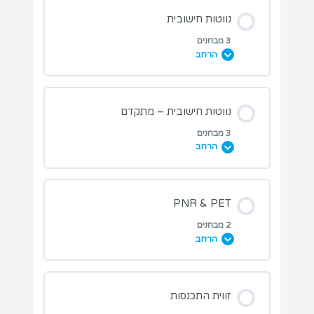
מבחני תרגול בנושא השיעור:
נווטות חישובית
3 מבחנים
הרחב
מבחן NDB
מבחני תרגול בנושא השיעור:
נווטות חישובית – מתקדם
מבחן VOR
3 מבחנים
הרחב
מבחן משפט פיתגורס
מבחן HSI וRMI
מבחני תרגול בנושא השיעור:
PNR & PET
מבחן משפט הסינוסים והקוסינוסים
מבחן יירוט
2 מבחנים
הרחב
מבחן מספר מאך
מבחן חוק 1 ל60
מבחני תרגול בנושא השיעור:
זווית התכנסות
מבחן בחירת גובה שיוט